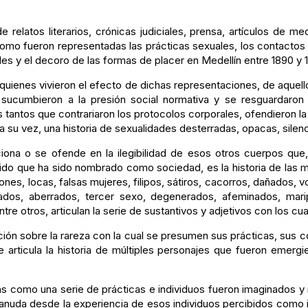
e relatos literarios, crónicas judiciales, prensa, artículos de me
como fueron representadas las prácticas sexuales, los contactos
les y el decoro de las formas de placer en Medellín entre 1890 y 
quienes vivieron el efecto de dichas representaciones, de aquell
 sucumbieron a la presión social normativa y se resguardaron
tantos que contrariaron los protocolos corporales, ofendieron la 
, a su vez, una historia de sexualidades desterradas, opacas, sil
ciona o se ofende en la ilegibilidad de esos otros cuerpos que
ituido que ha sido nombrado como sociedad, es la historia de las 
ones, locas, falsas mujeres, filipos, sátiros, cacorros, dañados, v
os, aberrados, tercer sexo, degenerados, afeminados, maripo
entre otros, articulan la serie de sustantivos y adjetivos con los
ción sobre la rareza con la cual se presumen sus prácticas, sus c
 articula la historia de múltiples personajes que fueron emerg
rmas como una serie de prácticas e individuos fueron imaginados
e anuda desde la experiencia de esos individuos percibidos como 