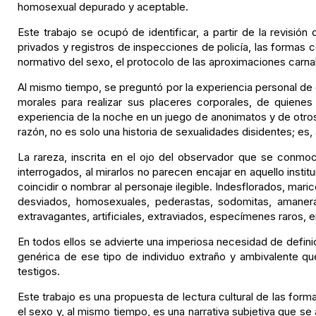
homosexual depurado y aceptable.
Este trabajo se ocupó de identificar, a partir de la revisión d
privados y registros de inspecciones de policía, las formas 
normativo del sexo, el protocolo de las aproximaciones carna
Al mismo tiempo, se preguntó por la experiencia personal de 
morales para realizar sus placeres corporales, de quienes
experiencia de la noche en un juego de anonimatos y de otros 
razón, no es solo una historia de sexualidades disidentes; es
La rareza, inscrita en el ojo del observador que se conmo
interrogados, al mirarlos no parecen encajar en aquello inst
coincidir o nombrar al personaje ilegible. Indesflorados, maric
desviados, homosexuales, pederastas, sodomitas, amanerad
extravagantes, artificiales, extraviados, especímenes raros, 
En todos ellos se advierte una imperiosa necesidad de defini
genérica de ese tipo de individuo extraño y ambivalente que
testigos.
Este trabajo es una propuesta de lectura cultural de las fo
el sexo y, al mismo tiempo, es una narrativa subjetiva que s