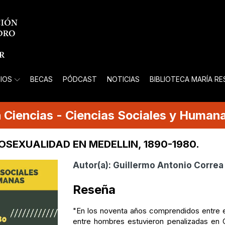
IOS
BECAS
PÓDCAST
NOTICIAS
BIBLIOTECA MARÍA R
n
Ciencias
-
Ciencias Sociales y Human
OSEXUALIDAD EN MEDELLIN, 1890-1980.
Autor(a):
Guillermo Antonio Corre
Reseña
"En los noventa años comprendidos entre el
entre hombres estuvieron penalizadas en C