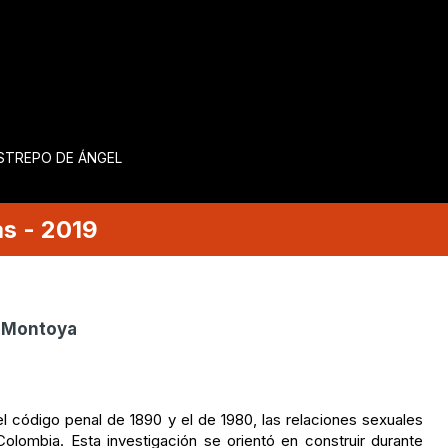
ESTREPO DE ÁNGEL
as
-
2019
a Montoya
 código penal de 1890 y el de 1980, las relaciones sexuales
olombia. Esta investigación se orientó en construir durante