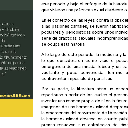
ese periodo y bajo el enfoque de la histori
que vivieron una práctica sexual disidente o
En el contexto de las leyes contra la obsceni
a las pasiones carnales, se fueron fabricand
populares y periodísticas sobre unos indi
serie de prácticas sexuales incomprendidas,
se ocupa esta historia.
A lo largo de este periodo, la medicina y l
lo que consideraron como vicio o pecado
emergencia de una mirada fóbica y un tratam
vacilante y poco convencida, terminó a
contraventor imposible de penalizar.
Por su parte, la literatura abrió un esc
repertorios a partir de los cuales el pers
inventar una imagen propia de sí en la figura
imágenes de una homosexualidad despreciab
la emergencia del movimiento de liberación 
la homosexualidad deviene en asunto públic
prensa renuevan sus estrategias de dis