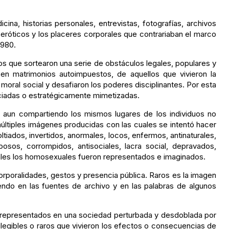
dicina, historias personales, entrevistas, fotografías, archivos
 eróticos y los placeres corporales que contrariaban el marco
1980.
os que sortearon una serie de obstáculos legales, populares y
 en matrimonios autoimpuestos, de aquellos que vivieron la
moral social y desafiaron los poderes disciplinantes. Por esta
enciadas o estratégicamente mimetizadas.
, aun compartiendo los mismos lugares de los individuos no
múltiples imágenes producidas con las cuales se intentó hacer
oltiados, invertidos, anormales, locos, enfermos, antinaturales,
sos, corrompidos, antisociales, lacra social, depravados,
 cuales los homosexuales fueron representados e imaginados.
orporalidades, gestos y presencia pública. Raros es la imagen
iendo en las fuentes de archivo y en las palabras de algunos
 y representados en una sociedad perturbada y desdoblada por
ilegibles o raros que vivieron los efectos o consecuencias de