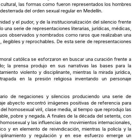
a cultural, las formas como fueron representados los hombres
 desterrada del orden sexual regular en Medellín.
dad y el pudor, y de la institucionalización del silencio frente
o una serie de representaciones literarias, jurídicas, médicas,
viduos observados y nombrados como raros que realizaban una
 ilegibles y reprochables. De esta serie de representaciones
a moral católica se esforzaron en buscar una curación frente a
; la prensa produjo en sus narrativas las bases para la
iento violento y disciplinante, mientras la mirada jurídica,
trapada en la presión religiosa inventando un personaje
enario de negaciones y silencios produciendo una serie de
onaje abyecto encontró imágenes positivas de referencia para
 del homosexual viril, clase media, al tiempo que reprodujo las
le, pobre y negada. A finales de la década del setenta, con
homosexual y las influencias de movimientos internacionales,
o y en elemento de reivindicación, mientras la policía y la
ciplinamiento y regulación y en ese esfuerzo emerge un