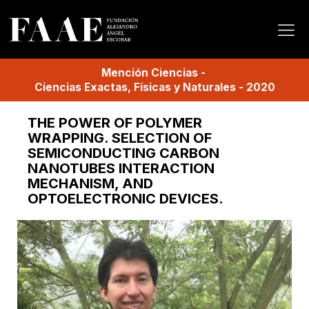
Mención
Ciencias
-
Ciencias Exactas, Físicas y Naturales
-
2020
THE POWER OF POLYMER
WRAPPING. SELECTION OF
SEMICONDUCTING CARBON
NANOTUBES INTERACTION
MECHANISM, AND
OPTOELECTRONIC DEVICES.