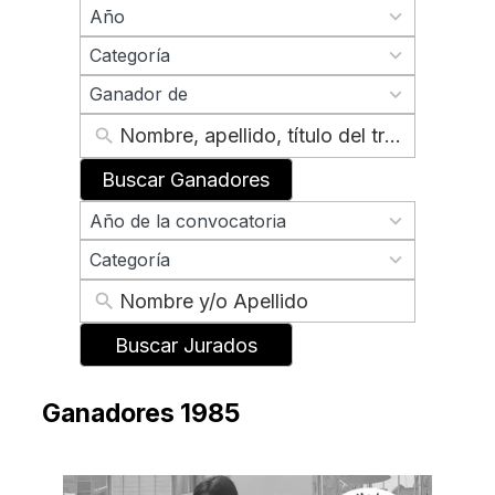
70
Año
results
2
available
Categoría
results
2
available
Ganador de
results
available
Buscar Ganadores
70
Año de la convocatoria
results
2
available
Categoría
results
available
Buscar Jurados
Ganadores 1985