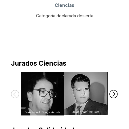
Ciencias
Categoria declarada desierta
Jurados Ciencias
Manuel Rodrí
Javier Ramírez Soto
Francisco J. Ortega Acosta