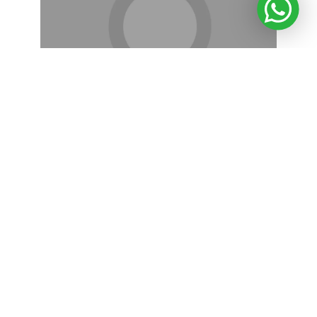
MARÍA ORFA ROJAS DE ROJAS Y MOISÉS
WASSERMAN LERNER
Ciencias Exactas, Físicas y Naturales