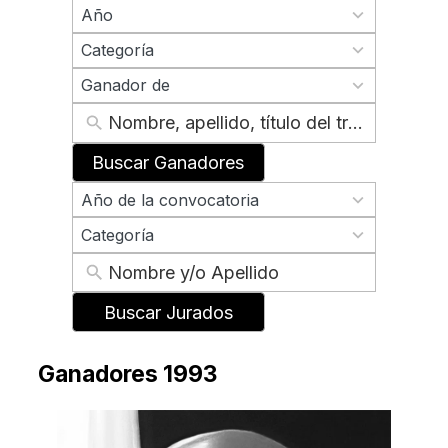
70
Año
results
2
available
Categoría
results
2
available
Ganador de
results
available
Buscar Ganadores
70
Año de la convocatoria
results
2
available
Categoría
results
available
Buscar Jurados
Ganadores 1993