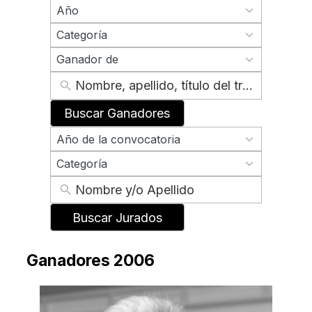
70
Año
results
2
available
Categoría
results
2
available
Ganador de
results
available
Buscar Ganadores
70
Año de la convocatoria
results
2
available
Categoría
results
available
Buscar Jurados
Ganadores 2006