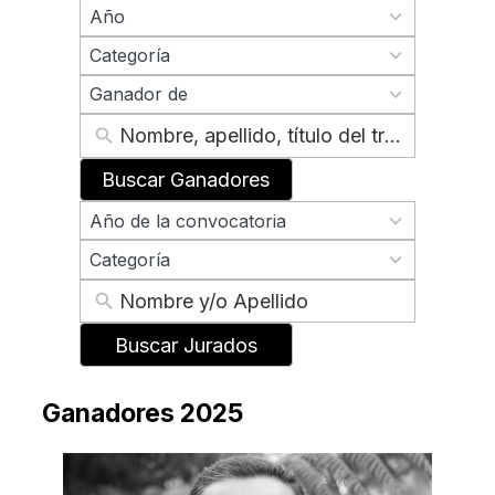
70
Año
results
2
available
Categoría
results
2
available
Ganador de
results
available
Buscar Ganadores
70
Año de la convocatoria
results
2
available
Categoría
results
available
Buscar Jurados
Ganadores 2025