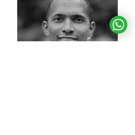
NELSON KEVIN SINISTERRA SOLÍS
Medio Ambiente y Desarrollo Sostenible
Camila Botero Restrepo