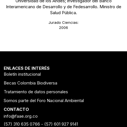
Universidad de los Andes; investigador del Banco
Interamericano de Desarrollo y de Fedesarrollo. Ministro de
Salud Pública.
Jurado Ciencias:
2006
ENLACES DE INTERÉS
Boletín institucional
Becas Colombia Biodiversa
Tratamiento de datos personales
Somos parte del Foro Nacional Ambiental
CONTACTO
info@faae.org.co
(57) 310 635 0766
-
(57) 601 927 9141