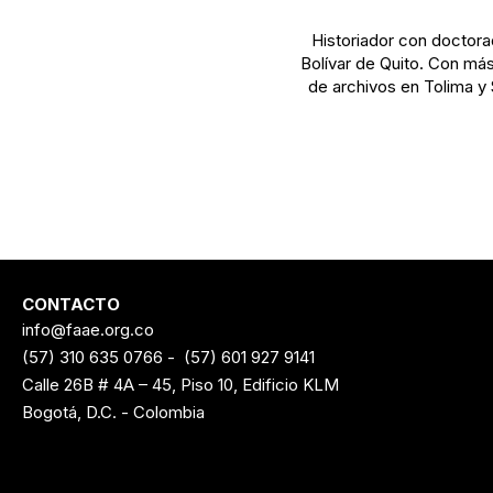
Historiador con doctora
Bolívar de Quito. Con más
de archivos en Tolima y
CONTACTO
info@faae.org.co
(57) 310 635 0766
-
(57) 601 927 9141
Calle 26B # 4A – 45, Piso 10, Edificio KLM
Bogotá, D.C. - Colombia