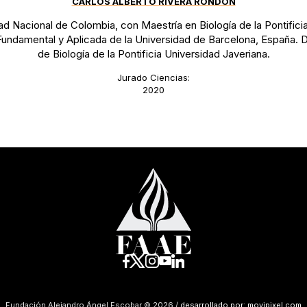
CARLOS ALBERTO RIVERA RONDÓN
ad Nacional de Colombia, con Maestría en Biología de la Pontifici
Fundamental y Aplicada de la Universidad de Barcelona, España. 
de Biología de la Pontificia Universidad Javeriana.
Jurado Ciencias:
2020
Fundación Alejandro Ángel Escobar © 2026 /
desarrollado por: movipixel.com