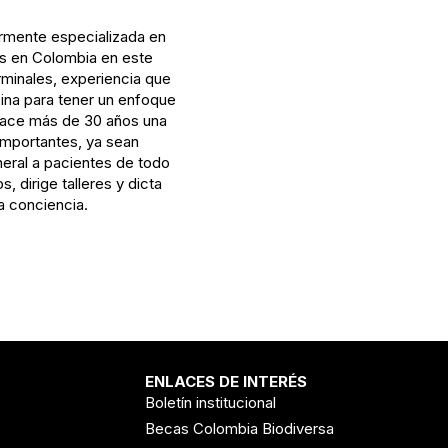
ormente especializada en
as en Colombia en este
rminales, experiencia que
cina para tener un enfoque
e hace más de 30 años una
 importantes, ya sean
eral a pacientes de todo
dirige talleres y dicta
a conciencia.
ENLACES DE INTERÉS
Boletín institucional
Becas Colombia Biodiversa