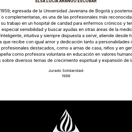
ELSA LUCÍA ARANGO ESCOBAR
1959; egresada de la Universidad Javeriana de Bogotá y posteri
s o complementarias, es una de las profesionales más reconocid
ó su trabajo en un hospital de caridad para enfermos crónicos y te
na especial sensibilidad y buscar ayudas en otras áreas de la medi
Inteligente, intuitiva y siempre dispuesta a servir, atiende desd
la que recibe con igual amor y dedicación tanto a personalidades
 o profesionales destacados, como a amas de casa, niños y en gen
eña como profesora voluntaria en educación en valores humanos, 
 sobre diversos temas de crecimiento espiritual y expansión de l
Jurado Solidaridad:
1996