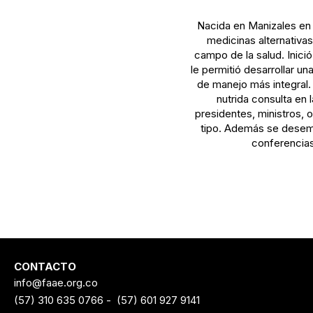
Nacida en Manizales en 
medicinas alternativa
campo de la salud. Inici
le permitió desarrollar u
de manejo más integral. 
nutrida consulta en 
presidentes, ministros,
tipo. Además se desemp
conferencias
CONTACTO
info@faae.org.co
(57) 310 635 0766
-
(57) 601 927 9141