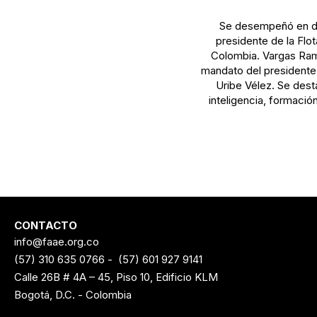
Se desempeñó en dis
presidente de la Flo
Colombia. Vargas Ramí
mandato del presidente
Uribe Vélez. Se dest
inteligencia, formac
CONTACTO
info@faae.org.co
(57) 310 635 0766
-
(57) 601 927 9141
Calle 26B # 4A – 45, Piso 10, Edificio KLM
Bogotá, D.C. - Colombia