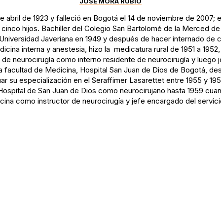
JOSÉ MORA RUBIO
e abril de 1923 y falleció en Bogotá el 14 de noviembre de 2007
cinco hijos. Bachiller del Colegio San Bartolomé de la Merced de
 Universidad Javeriana en 1949 y después de hacer internado de ci
icina interna y anestesia, hizo la medicatura rural de 1951 a 1952
de neurocirugía como interno residente de neurocirugía y luego je
la facultad de Medicina, Hospital San Juan de Dios de Bogotá, des
r su especialización en el Seraffimer Lasarettet entre 1955 y 1958
Hospital de San Juan de Dios como neurocirujano hasta 1959 cua
ina como instructor de neurocirugía y jefe encargado del servici