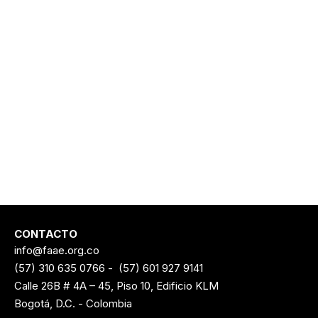
CONTACTO
info@faae.org.co
(57) 310 635 0766
-
(57) 601 927 9141
Calle 26B # 4A – 45, Piso 10, Edificio KLM
Bogotá, D.C. - Colombia