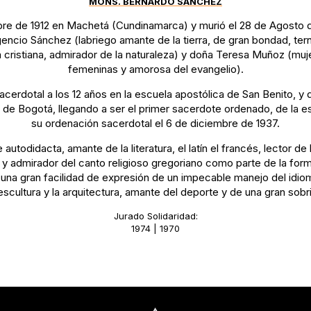
MONS. BERNARDO SÁNCHEZ
bre de 1912 en Machetá (Cundinamarca) y murió el 28 de Agosto 
encio Sánchez (labriego amante de la tierra, de gran bondad, ter
 cristiana, admirador de la naturaleza) y doña Teresa Muñoz (mu
femeninas y amorosa del evangelio).
acerdotal a los 12 años en la escuela apostólica de San Benito, y d
 de Bogotá, llegando a ser el primer sacerdote ordenado, de la e
su ordenación sacerdotal el 6 de diciembre de 1937.
todidacta, amante de la literatura, el latín el francés, lector de 
 y admirador del canto religioso gregoriano como parte de la forma
a gran facilidad de expresión de un impecable manejo del idiom
a escultura y la arquitectura, amante del deporte y de una gran sobr
Jurado Solidaridad:
1974 | 1970