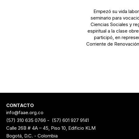
Empezó su vida labor
seminario para vocacio
Ciencias Sociales y re
espiritual a la clase ob
participó, en represe
Corriente de Renovación 
CONTACTO
info@faae.org.co
(57) 310 635 0766
-
(57) 601 927 9141
Calle 26B # 4A – 45, Piso 10, Edificio KLM
Bogotá, D.C. - Colombia