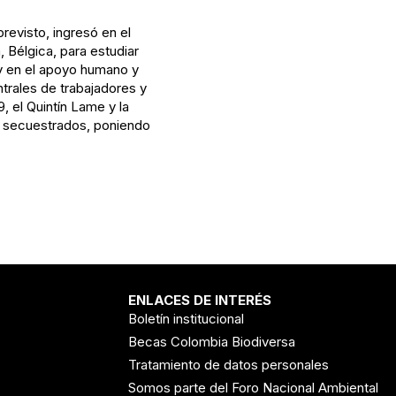
evisto, ingresó en el
 Bélgica, para estudiar
 y en el apoyo humano y
ntrales de trabajadores y
, el Quintín Lame y la
os secuestrados, poniendo
ENLACES DE INTERÉS
Boletín institucional
Becas Colombia Biodiversa
Tratamiento de datos personales
Somos parte del Foro Nacional Ambiental