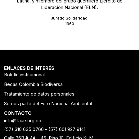
Latina, y miembro del grupo guerrillero Ejército de
Liberación Nacional (ELN).
Jurado Solidaridad:
1960
ENLACES DE INTERÉS
Boletín institucional
Becas Colombia Biodiversa
Tratamiento de datos personales
Somos parte del Foro Nacional Ambiental
CONTACTO
info@faae.org.co
(57) 310 635 0766
-
(57) 601 927 9141
Calle 26B # 4A – 45, Piso 10, Edificio KLM.