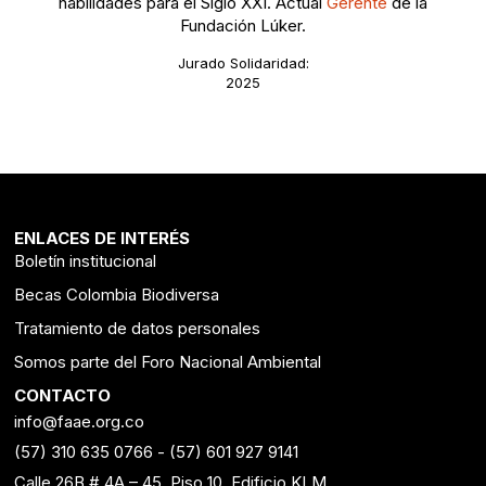
habilidades para el Siglo XXI. Actual
Gerente
de la
Fundación Lúker.
Jurado Solidaridad:
2025
ENLACES DE INTERÉS
Boletín institucional
Becas Colombia Biodiversa
Tratamiento de datos personales
Somos parte del Foro Nacional Ambiental
CONTACTO
info@faae.org.co
(57) 310 635 0766
-
(57) 601 927 9141
Calle 26B # 4A – 45, Piso 10, Edificio KLM.