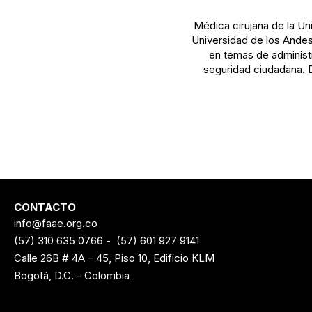
Médica cirujana de la Uni
Universidad de los Andes
en temas de administr
seguridad ciudadana. 
CONTACTO
info@faae.org.co
(57) 310 635 0766
-
(57) 601 927 9141
Calle 26B # 4A – 45, Piso 10, Edificio KLM
Bogotá, D.C. - Colombia