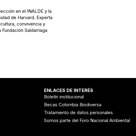
irección en el INALDE y la
sidad de Harvard. Experta
cultura, convivencia y
 Fundación Saldarriaga
ENLACES DE INTERÉS
Boletín institucional
Becas Colombia Biodiversa
Tratamiento de datos personales
Somos parte del Foro Nacional Ambiental