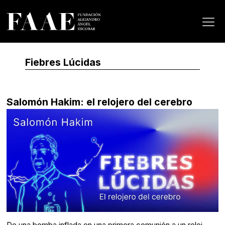
Fiebres Lúcidas
Salomón Hakim: el relojero del cerebro
De una bomba inflada en una primera comunión a un reloj