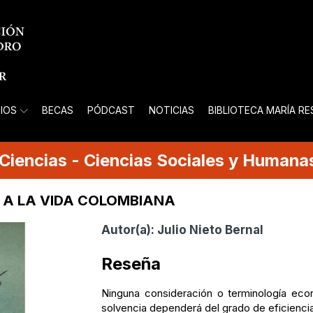
IOS
BECAS
PÓDCAST
NOTICIAS
BIBLIOTECA MARÍA R
Ciencias
-
Ciencias Sociales y Humana
 A LA VIDA COLOMBIANA
Autor(a):
Julio Nieto Bernal
Reseña
Ninguna consideración o terminología eco
solvencia dependerá del grado de eficiencia