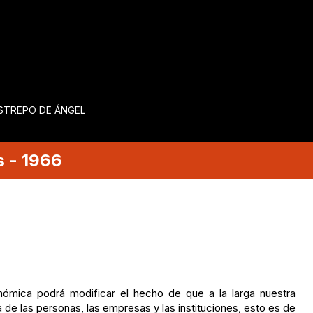
ESTREPO DE ÁNGEL
s
-
1966
nómica podrá modificar el hecho de que a la larga nuestra
 de las personas, las empresas y las instituciones, esto es de