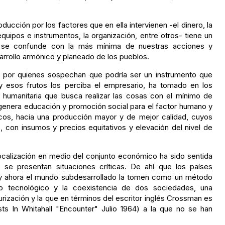
ducción por los factores que en ella intervienen -el dinero, la
 equipos e instrumentos, la organización, entre otros- tiene un
 se confunde con la más mínima de nuestras acciones y
arrollo armónico y planeado de los pueblos.
da por quienes sospechan que podría ser un instrumento que
 y esos frutos los perciba el empresario, ha tomado en los
a humanitaria que busca realizar las cosas con el mínimo de
genera educación y promoción social para el factor humano y
nicos, hacia una producción mayor y de mejor calidad, cuyos
 con insumos y precios equitativos y elevación del nivel de
localización en medio del conjunto económico ha sido sentida
e presentan situaciones críticas. De ahí que los países
 y ahora el mundo subdesarrollado la tomen como un método
io tecnológico y la coexistencia de dos sociedades, una
urización y la que en términos del escritor inglés Crossman es
ts In Whitahall "Encounter" Julio 1964) a la que no se han