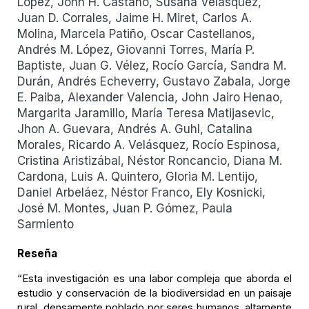
López, John H. Castaño, Susana Velásquez,
Juan D. Corrales, Jaime H. Miret, Carlos A.
Molina, Marcela Patiño, Oscar Castellanos,
Andrés M. López, Giovanni Torres, María P.
Baptiste, Juan G. Vélez, Rocío García, Sandra M.
Durán, Andrés Echeverry, Gustavo Zabala, Jorge
E. Paiba, Alexander Valencia, John Jairo Henao,
Margarita Jaramillo, María Teresa Matijasevic,
Jhon A. Guevara, Andrés A. Guhl, Catalina
Morales, Ricardo A. Velásquez, Rocío Espinosa,
Cristina Aristizábal, Néstor Roncancio, Diana M.
Cardona, Luis A. Quintero, Gloria M. Lentijo,
Daniel Arbeláez, Néstor Franco, Ely Kosnicki,
José M. Montes, Juan P. Gómez, Paula
Sarmiento
Reseña
“Esta investigación es una labor compleja que aborda el
estudio y conservación de la biodiversidad en un paisaje
rural, densamente poblado por seres humanos, altamente