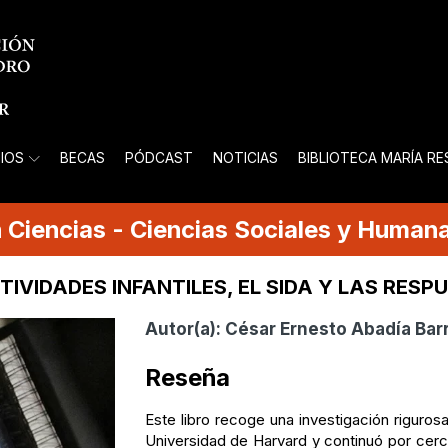
IOS
BECAS
PÓDCAST
NOTICIAS
BIBLIOTECA MARÍA R
n
Ciencias
-
Ciencias Sociales y Human
TIVIDADES INFANTILES, EL SIDA Y LAS RESP
Autor(a):
César Ernesto Abadía Bar
Reseña
Este libro recoge una investigación riguros
Universidad de Harvard y continuó por cerc