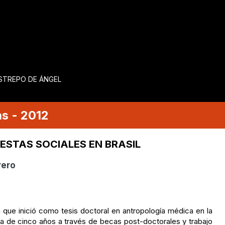
ESTREPO DE ÁNGEL
as
-
2012
UESTAS SOCIALES EN BRASIL
rero
a que inició como tesis doctoral en antropología médica en la
a de cinco años a través de becas post-doctorales y trabajo