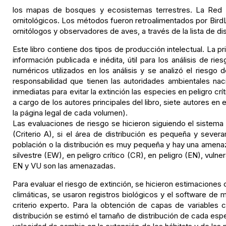
los mapas de bosques y ecosistemas terrestres. La Red 
ornitológicos. Los métodos fueron retroalimentados por BirdL
ornitólogos y observadores de aves, a través de la lista de d
Este libro contiene dos tipos de producción intelectual. La pr
información publicada e inédita, útil para los análisis de r
numéricos utilizados en los análisis y se analizó el riesgo 
responsabilidad que tienen las autoridades ambientales na
inmediatas para evitar la extinción las especies en peligro c
a cargo de los autores principales del libro, siete autores e
la página legal de cada volumen).
Las evaluaciones de riesgo se hicieron siguiendo el sistema 
(Criterio A), si el área de distribución es pequeña y sever
población o la distribución es muy pequeña y hay una amenaza
silvestre (EW), en peligro crítico (CR), en peligro (EN), vu
EN y VU son las amenazadas.
Para evaluar el riesgo de extinción, se hicieron estimaciones
climáticas, se usaron registros biológicos y el software d
criterio experto. Para la obtención de capas de variables
distribución se estimó el tamaño de distribución de cada espe