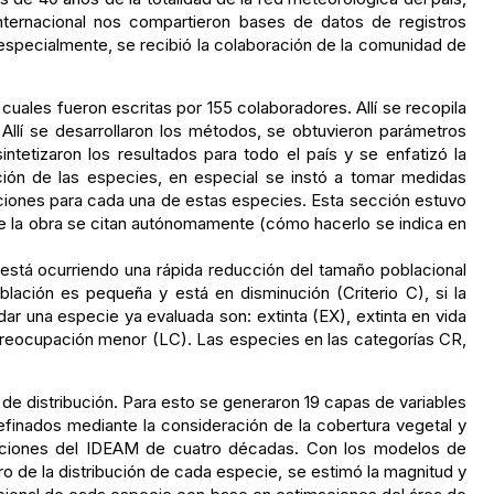
ernacional nos compartieron bases de datos de registros
 especialmente, se recibió la colaboración de la comunidad de
 cuales fueron escritas por 155 colaboradores. Allí se recopila
. Allí se desarrollaron los métodos, se obtuvieron parámetros
intetizaron los resultados para todo el país y se enfatizó la
ción de las especies, en especial se instó a tomar medidas
 acciones para cada una de estas especies. Esta sección estuvo
s de la obra se citan autónomamente (cómo hacerlo se indica en
i está ocurriendo una rápida reducción del tamaño poblacional
blación es pequeña y está en disminución (Criterio C), si la
ar una especie ya evaluada son: extinta (EX), extinta en vida
n preocupación menor (LC). Las especies en las categorías CR,
 de distribución. Para esto se generaron 19 capas de variables
finados mediante la consideración de la cobertura vegetal y
estaciones del IDEAM de cuatro décadas. Con los modelos de
ro de la distribución de cada especie, se estimó la magnitud y