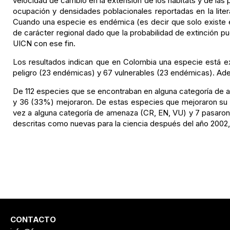
velocidad de cambio en la extensión de los hábitats y de la
ocupación y densidades poblacionales reportadas en la lite
Cuando una especie es endémica (es decir que solo existe en 
de carácter regional dado que la probabilidad de extinción pu
UICN con ese fin.
Los resultados indican que en Colombia una especie está ex
peligro (23 endémicas) y 67 vulnerables (23 endémicas). Ade
De 112 especies que se encontraban en alguna categoría de 
y 36 (33%) mejoraron. De estas especies que mejoraron su 
vez a alguna categoría de amenaza (CR, EN, VU) y 7 pasaron
descritas como nuevas para la ciencia después del año 200
CONTACTO