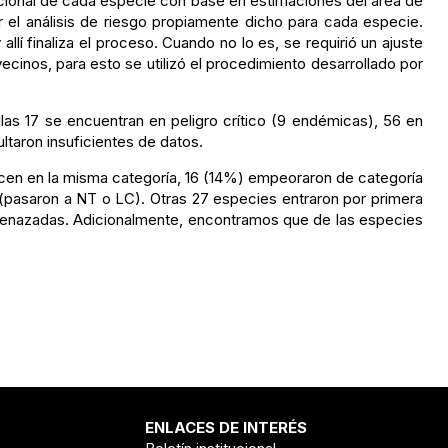
acional de cada especie con base en estimaciones del área de
 el análisis de riesgo propiamente dicho para cada especie.
í finaliza el proceso. Cuando no lo es, se requirió un ajuste
ecinos, para esto se utilizó el procedimiento desarrollado por
as 17 se encuentran en peligro crítico (9 endémicas), 56 en
taron insuficientes de datos.
cen en la misma categoría, 16 (14%) empeoraron de categoría
pasaron a NT o LC). Otras 27 especies entraron por primera
amenazadas. Adicionalmente, encontramos que de las especies
ENLACES DE INTERÉS