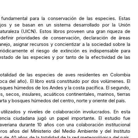
 fundamental para la conservación de las especies. Estas
jos y se basan en un sistema desarrollado por la Unión
Naturaleza (UICN). Estos libros proveen una gran riqueza de
efinir prioridades de conservación, declaración de áreas
anejo, asignar recursos y concientizar a la sociedad sobre la
periódicamente el riesgo de extinción es indispensable para
estado de las especies y por tanto de la efectividad de las
totalidad de las especies de aves residentes en Colombia
a del año). El libro está constituido por dos volúmenes. El
osques húmedos de los Andes y la costa pacífica. El segundo,
, secos, insulares, acuáticos continentales, marinos, tierras
arta y bosques húmedos del centro, norte y oriente del país.
tilizados y niveles de colaboración involucrados. En esta
ciencia ciudadana jugó un papel importante. El estudio fue
Javeriana durante 10 años con una colaboración institucional
eros años del Ministerio del Medio Ambiente y del Instituto
de 40 años de la totalidad de la red meteorológica del país,