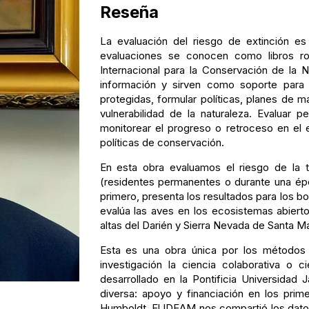
Reseña
La evaluación del riesgo de extinción es
evaluaciones se conocen como libros ro
Internacional para la Conservación de la 
información y sirven como soporte para d
protegidas, formular políticas, planes de m
vulnerabilidad de la naturaleza. Evaluar 
monitorear el progreso o retroceso en el 
políticas de conservación.
En esta obra evaluamos el riesgo de la 
(residentes permanentes o durante una époc
primero, presenta los resultados para los b
evalúa las aves en los ecosistemas abiertos
altas del Darién y Sierra Nevada de Santa M
Esta es una obra única por los métodos u
investigación la ciencia colaborativa o 
desarrollado en la Pontificia Universidad 
diversa: apoyo y financiación en los prim
Humboldt. El IDEAM nos compartió los datos 