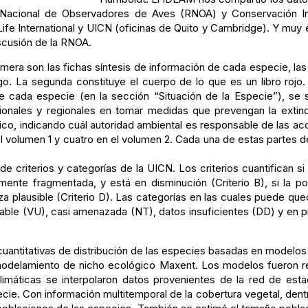
Nacional de Observadores de Aves (RNOA) y Conservación Int
ife International y UICN (oficinas de Quito y Cambridge). Y muy
iscusión de la RNOA.
imera son las fichas síntesis de información de cada especie, las
iesgo. La segunda constituye el cuerpo de lo que es un libro rojo
de cada especie (en la sección “Situación de la Especie”), se s
cionales y regionales en tomar medidas que prevengan la extin
rítico, indicando cuál autoridad ambiental es responsable de las
n el volumen 1 y cuatro en el volumen 2. Cada una de estas parte
de criterios y categorías de la UICN. Los criterios cuantifican s
amente fragmentada, y está en disminución (Criterio B), si la po
 plausible (Criterio D). Las categorías en las cuales puede qued
lnerable (VU), casi amenazada (NT), datos insuficientes (DD) y e
 cuantitativas de distribución de las especies basadas en modelos
e modelamiento de nicho ecológico Maxent. Los modelos fueron re
 climáticas se interpolaron datos provenientes de la red de 
cie. Con información multitemporal de la cobertura vegetal, dent