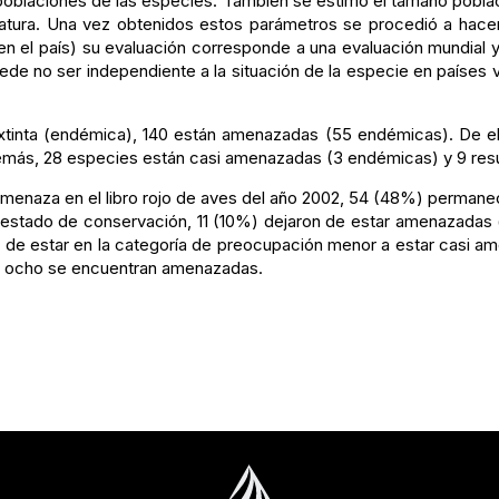
s poblaciones de las especies. También se estimó el tamaño pobl
ratura. Una vez obtenidos estos parámetros se procedió a hacer
el país) su evaluación corresponde a una evaluación mundial y all
ede no ser independiente a la situación de la especie en países v
tinta (endémica), 140 están amenazadas (55 endémicas). De ell
más, 28 especies están casi amenazadas (3 endémicas) y 9 resul
amenaza en el libro rojo de aves del año 2002, 54 (48%) permane
estado de conservación, 11 (10%) dejaron de estar amenazadas (
 de estar en la categoría de preocupación menor a estar casi 
2, ocho se encuentran amenazadas.