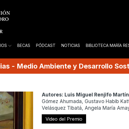
IOS
BECAS
PÓDCAST
NOTICIAS
BIBLIOTECA MARÍA R
ias
-
Medio Ambiente y Desarrollo Sost
Autores:
Luis Miguel Renjifo Martí
Gómez Ahumada, Gustavo Habib Katta
Velásquez Tibatá, Angela María Amaya
Video del Premio