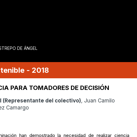
ESTREPO DE ÁNGEL
tenible
-
2018
CIA PARA TOMADORES DE DECISIÓN
l
(
Representante del colectivo
)
, Juan Camilo
mez Camargo
inación han demostrado la necesidad de realizar ciencia