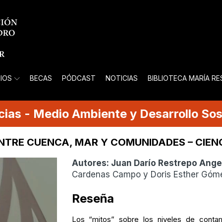
IOS
BECAS
PÓDCAST
NOTICIAS
BIBLIOTECA MARÍA R
cias
-
Medio Ambiente y Desarrollo Sos
ENTRE CUENCA, MAR Y COMUNIDADES – CIEN
Autores:
Juan Darío Restrepo Ange
Cardenas Campo y Doris Esther Gó
Reseña
Los “mitos” sobre los niveles de contam