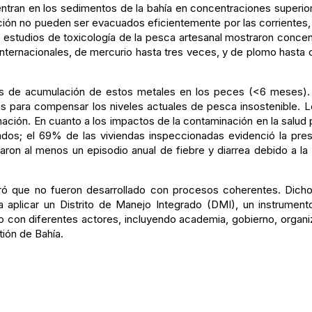
tran en los sedimentos de la bahía en concentraciones superiore
ión no pueden ser evacuados eficientemente por las corrientes, 
s estudios de toxicología de la pesca artesanal mostraron conc
nternacionales, de mercurio hasta tres veces, y de plomo hasta 
tes de acumulación de estos metales en los peces (<6 meses).
s para compensar los niveles actuales de pesca insostenible.
ción. En cuanto a los impactos de la contaminación en la salud 
os; el 69% de las viviendas inspeccionadas evidenció la pre
taron al menos un episodio anual de fiebre y diarrea debido a 
ró que no fueron desarrollado con procesos coherentes. Dicho
da aplicar un Distrito de Manejo Integrado (DMI), un instrumen
do con diferentes actores, incluyendo academia, gobierno, organ
ión de Bahía.