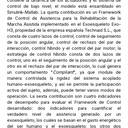
contiene la dinámica de los actuadores y el sistema de
control de bajo nivel; el modelo está ensamblado en
Simulink-Matlab. La quinta contribución es un Framework
de Control de Asistencia para la Rehabilitación de la
Marcha Asistida implementado en el Exoesqueleto Exo-
H3, propiedad de la empresa española Technaid S.L., que
consta de cuatro lazos de control; control de seguimiento
de la posición angular, control de rechazo del par de
interacción, control híbrido y el control del par motor; la
estrategia de control híbrido consta de dos lazos de
control, uno es el seguimiento de la posición angular y el
otro es el rechazo del par de interacción, lo cual genera
un comportamiento "
Compliant
", ya que modula de
manera controlada la rigidez del sistema acoplado
humano-exoesqueleto, y así se permite la participación
activa del sujeto, además, puede tener varios modos de
operación. La sexta contribución son cuatro indicadores
de desempeño para evaluar el Framework de Control
desarrollado: dos indicadores para cuantificar el
verdadero nivel de asistencia generado por un
exoesqueleto, los cuales se basan en el gasto energético
del ser humano y el exoesqueleto; los otros dos