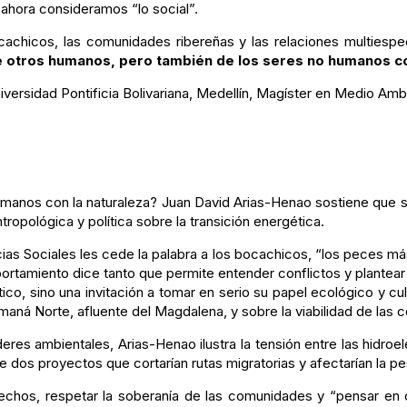
 ahora consideramos “lo social”.
ocachicos, las comunidades ribereñas y las relaciones multiespe
 de otros humanos, pero también de los seres no humanos 
niversidad Pontificia Bolivariana, Medellín, Magíster en Medio Am
humanos con la naturaleza? Juan David Arias-Henao sostiene que s
tropológica y política sobre la transición energética.
cias Sociales les cede la palabra a los bocachicos, “los peces má
tamiento dice tanto que permite entender conflictos y plantear 
o, sino una invitación a tomar en serio su papel ecológico y cult
Samaná Norte, afluente del Magdalena, y sobre la viabilidad de la
es ambientales, Arias-Henao ilustra la tensión entre las hidroeléc
re dos proyectos que cortarían rutas migratorias y afectarían la pes
rechos, respetar la soberanía de las comunidades y “pensar en 