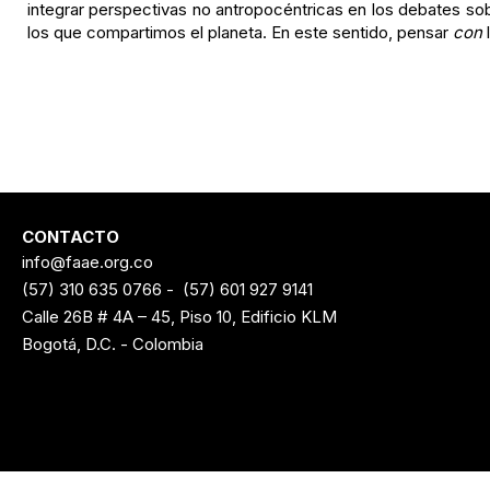
integrar perspectivas no antropocéntricas en los debates sobr
los que compartimos el planeta. En este sentido, pensar
con
CONTACTO
info@faae.org.co
(57) 310 635 0766
-
(57) 601 927 9141
Calle 26B # 4A – 45, Piso 10, Edificio KLM
Bogotá, D.C. - Colombia