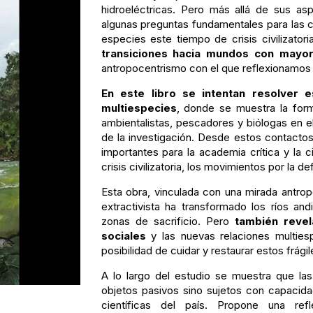
hidroeléctricas. Pero más allá de sus as
algunas preguntas fundamentales para las c
especies este tiempo de crisis civilizatori
transiciones hacia mundos con mayor 
antropocentrismo con el que reflexionamos
En este libro se intentan resolver 
multiespecies
, donde se muestra la for
ambientalistas, pescadores y biólogas en el
de la investigación. Desde estos contacto
importantes para la academia crítica y la c
crisis civilizatoria, los movimientos por la de
Esta obra, vinculada con una mirada antro
extractivista ha transformado los ríos a
zonas de sacrificio. Pero
también revel
sociales
y las nuevas relaciones multies
posibilidad de cuidar y restaurar estos frág
A lo largo del estudio se muestra que las
objetos pasivos sino sujetos con capacidad
científicas del país. Propone una ref