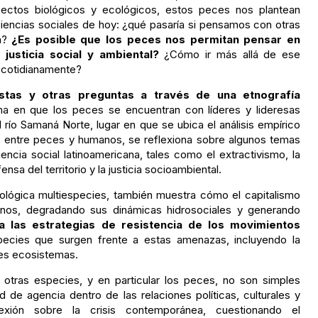
pectos biológicos y ecológicos, estos peces nos plantean
iencias sociales de hoy: ¿qué pasaría si pensamos con otras
a?
¿Es posible que los peces nos permitan pensar en
justicia social y ambiental?
¿Cómo ir más allá de ese
 cotidianamente?
estas y otras preguntas a través de una etnografía
ma en que los peces se encuentran con líderes y lideresas
 río Samaná Norte, lugar en que se ubica el análisis empírico
s entre peces y humanos, se reflexiona sobre algunos temas
iencia social latinoamericana, tales como el extractivismo, la
fensa del territorio y la justicia socioambiental.
pológica multiespecies, también muestra cómo el capitalismo
ndinos, degradando sus dinámicas hidrosociales y generando
a las estrategias de resistencia de los movimientos
pecies que surgen frente a estas amenazas, incluyendo la
iles ecosistemas.
 otras especies, y en particular los peces, no son simples
 de agencia dentro de las relaciones políticas, culturales y
lexión sobre la crisis contemporánea, cuestionando el