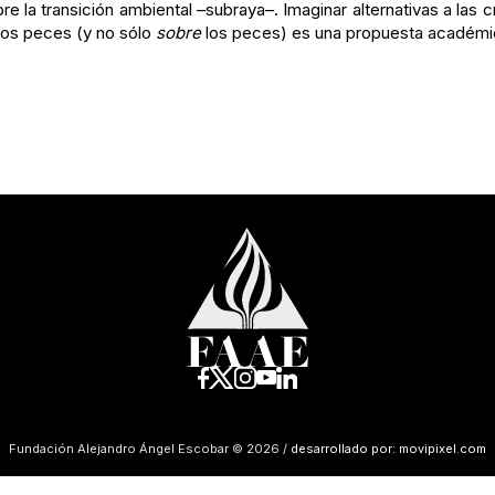
e la transición ambiental –subraya–. Imaginar alternativas a las
los peces (y no sólo
sobre
los peces) es una propuesta académic
Fundación Alejandro Ángel Escobar © 2026 /
desarrollado por: movipixel.com