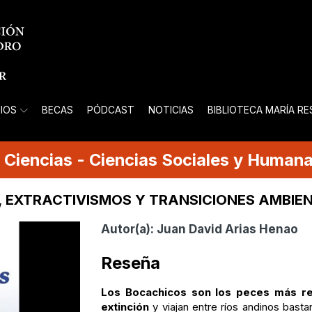
IOS
BECAS
PÓDCAST
NOTICIAS
BIBLIOTECA MARÍA R
Ciencias
-
Ciencias Sociales y Human
, EXTRACTIVISMOS Y TRANSICIONES AMBIE
Autor(a):
Juan David Arias Henao
Reseña
Los Bocachicos son los peces más re
extinción
y viajan entre ríos andinos basta