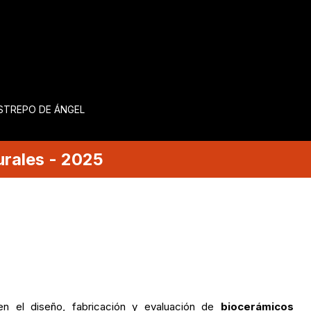
ESTREPO DE ÁNGEL
urales
-
2025
 en el diseño, fabricación y evaluación de
biocerámicos