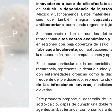
innovadores a base de silicofosfatos 
de
reducir la dependencia de injerto
México y Latinoamérica. Estos materiales n
sino que también integran
capacida
antibacteriana
, permitiendo regenerar teji
Su importancia radica en que los defe
representan
altos costos económicos y 
en regiones con baja cobertura de salud.
fabricada localmente
, con aplicaciones 
la recuperación, reducir amputaciones y opt
En el caso particular de la osteomielitis
recurrencia, representa un desafío clínico 
con enfermedades crónicas como la diabe
frecuente del pie diabético, representando
de las infecciones severas
, condicio
elevadas.
Este proyecto propone el desarrollo de un
sodio-calcio, capaz de cumplir una doble fu
agentes antibacterianos, como son los antib