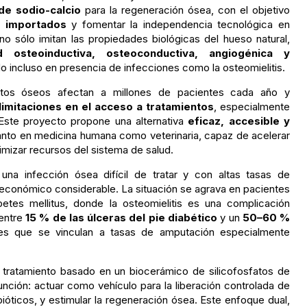
de sodio-calcio
para la regeneración ósea, con el objetivo
s importados
y fomentar la independencia tecnológica en
o sólo imitan las propiedades biológicas del hueso natural,
d osteoinductiva, osteoconductiva, angiogénica y
do incluso en presencia de infecciones como la osteomielitis.
ctos óseos afectan a millones de pacientes cada año y
limitaciones en el acceso a tratamientos
, especialmente
 Este proyecto propone una alternativa
eficaz, accesible y
tanto en medicina humana como veterinaria, capaz de acelerar
imizar recursos del sistema de salud.
, una infección ósea difícil de tratar y con altas tasas de
y económico considerable. La situación se agrava en pacientes
tes mellitus, donde la osteomielitis es una complicación
 entre
15 % de las úlceras del pie diabético
y un
50–60 %
nes que se vinculan a tasas de amputación especialmente
 tratamiento basado en un biocerámico de silicofosfatos de
nción: actuar como vehículo para la liberación controlada de
ióticos, y estimular la regeneración ósea. Este enfoque dual,