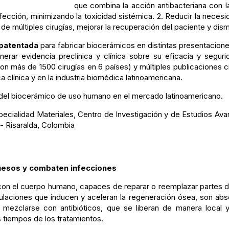
que combina la acción antibacteriana con la
nfección, minimizando la toxicidad sistémica. 2. Reducir la necesid
de múltiples cirugías, mejorar la recuperación del paciente y dis
 patentada
para fabricar biocerámicos en distintas presentacio
rar evidencia preclínica y clínica sobre su eficacia y segur
con más de 1500 cirugías en 6 países) y múltiples publicaciones c
ca clínica y en la industria biomédica latinoamericana.
n del biocerámico de uso humano en el mercado latinoamericano.
pecialidad Materiales, Centro de Investigación y de Estudios Avan
 - Risaralda, Colombia
huesos y combaten infecciones
con el cuerpo humano, capaces de reparar o reemplazar partes da
rmulaciones que inducen y aceleran la regeneración ósea, son a
 mezclarse con antibióticos, que se liberan de manera local 
os tiempos de los tratamientos.