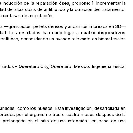
 inducción de la reparación ósea, propone: 1. Incrementar la
ad de altas dosis de antibiótico y la duración del tratamiento.
minuir tasas de amputación.
nes —granulados, pellets densos y andamios impresos en 3D—
idad. Los resultados han dado lugar a
cuatro dispositivos
ientíficas, consolidando un avance relevante en biomateriales
zados - Querétaro City, Querétaro, México. Ingeniería Física:
ñadas, como los huesos. Esta investigación, desarrollada en
bsorbidos por el organismo tres o cuatro meses después de la
y prolongada en el sitio de una infección –en caso de una