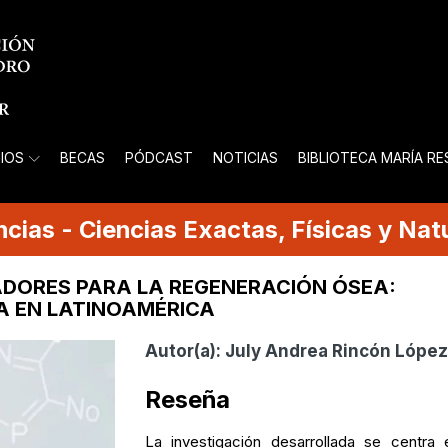
IOS
BECAS
PÓDCAST
NOTICIAS
BIBLIOTECA MARÍA R
ncias
-
Ciencias Exactas, Físicas y Nat
ADORES PARA LA REGENERACIÓN ÓSEA:
A EN LATINOAMÉRICA
Autor(a):
July Andrea Rincón López
Reseña
La investigación desarrollada se centra