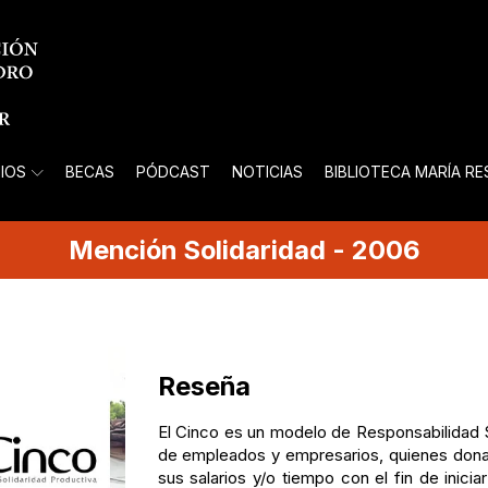
IOS
BECAS
PÓDCAST
NOTICIAS
BIBLIOTECA MARÍA R
Mención
Solidaridad
-
2006
Reseña
El Cinco es un modelo de Responsabilidad S
de empleados y empresarios, quienes donan 
sus salarios y/o tiempo con el fin de inici