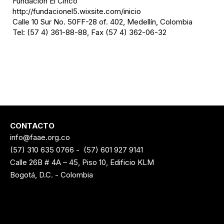
Fundación El Cinco
http://fundacionel5.wixsite.com/inicio
Calle 10 Sur No. 50FF-28 of. 402, Medellín, Colombia
Tel: (57 4) 361-88-88, Fax (57 4) 362-06-32
CONTACTO
info@faae.org.co
(57) 310 635 0766
-
(57) 601 927 9141
Calle 26B # 4A – 45, Piso 10, Edificio KLM
Bogotá, D.C. - Colombia