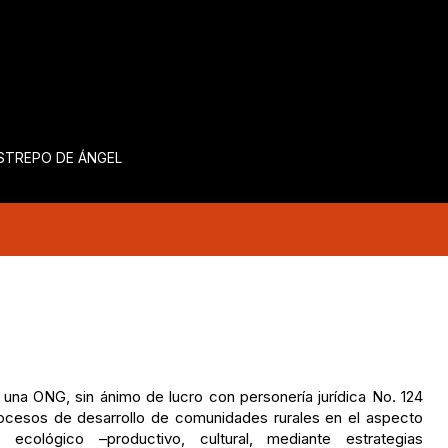
ESTREPO DE ÁNGEL
una ONG, sin ánimo de lucro con personería jurídica No. 124
ocesos de desarrollo de comunidades rurales en el aspecto
o ecológico –productivo, cultural, mediante estrategias