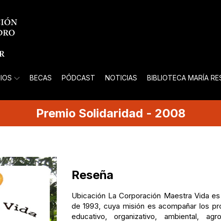
IOS
BECAS
PÓDCAST
NOTICIAS
BIBLIOTECA MARÍA R
Premio
Solidaridad
-
2008
Reseña
Ubicación La Corporación Maestra Vida es 
de 1993, cuya misión es acompañar los pr
educativo, organizativo, ambiental, agr