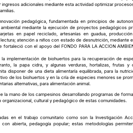
er ingresos adicionales mediante esta actividad optimizar proceso
amilias.
novación pedagógica, fundamentada en principios de autonomía,
ón ambiental mediante la ejecución de proyectos pedagógicos p
arjetas en papel reciclado, artesanías en guadua, producción 
lectura; atención a niños con estado de desnutrición, mediante e
 se fortaleció con el apoyo del FONDO PARA LA ACCION AMBIEN
 la implementación de biohuertos para la recuperación de especi
ranto, la papa cidra, y algunas verduras, hortalizas, frutas y
isponer de una dieta alimentaría equilibrada, para la nutrición
ltivo de los biohuertos y en la cría de especies menores se pr
tarias alternativas, para alimentación animal.
de la mano de los campesinos desarrollando programas de formac
lo organizacional, cultural y pedagógico de estas comunidades.
das en el trabajo comunitario como son la Investigación Acci
o con abierta, pedagogía popular; estas metodologías permit