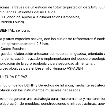
nas, a través de un estudio de fotointerpretación de 2.848. 06 
ro cuencas, afluentes del río Cauca.
OC (Fondo de Apoyo a la dinamizaciòn Campesina)
Children Found)
IENTAL, se logró:
 y otras especies nativas, con los cuales se reforestaron 6 naci
na de aproximadamente 2,5 has.
e Cuatro Esquinas.
 guadua. elaboración artesanal de muebles en guadua, orientado a
 la demarcación, trazado e implementación del sendero ecológico
icación de la agro ecología y para seguridad alimentaria. .
s Agroecológicas para el Desarrollo Humano ASFADEH
CULTURA DE PAZ,
omoción de los DDHH y Derechos de Infancia, mediante estrategia 
 dotaron con los instrumentos musicales necesarios.
e pretende generar una estrategia para, mejoramiento y mantenimi
a elaboración de muebles, construcciones e infraestructuras, a