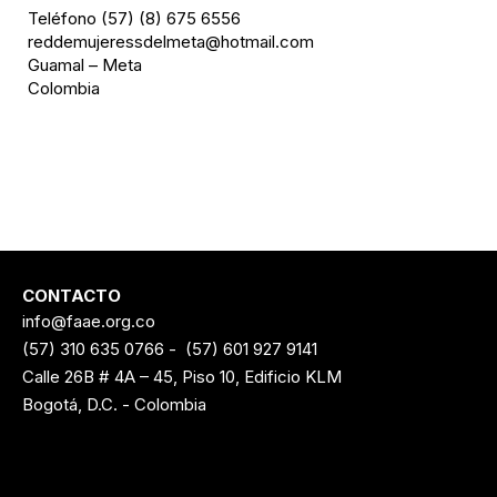
Teléfono (57) (8) 675 6556
reddemujeressdelmeta@hotmail.com
Guamal – Meta
Colombia
CONTACTO
info@faae.org.co
(57) 310 635 0766
-
(57) 601 927 9141
Calle 26B # 4A – 45, Piso 10, Edificio KLM
Bogotá, D.C. - Colombia