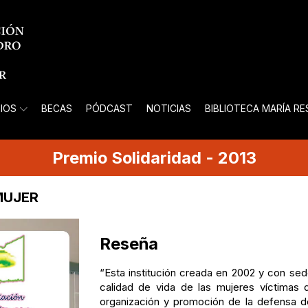
IOS
BECAS
PÓDCAST
NOTICIAS
BIBLIOTECA MARÍA R
Premio
Solidaridad
-
2013
MUJER
Reseña
“Esta institución creada en 2002 y con s
calidad de vida de las mujeres víctimas d
organización y promoción de la defensa de