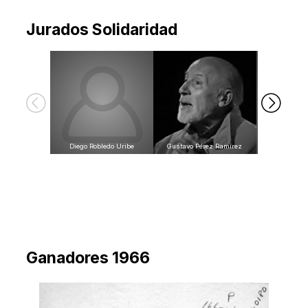
Jurados Solidaridad
Diego Robledo Uribe
Gustavo Pérez Ramírez
Pepita Pelá
Ganadores 1966