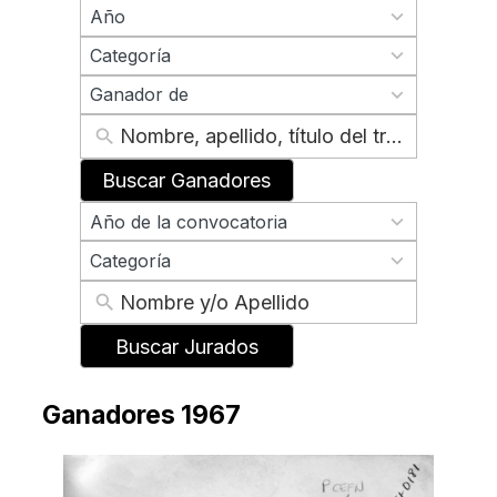
70
Año
results
2
available
Categoría
results
2
available
Ganador de
results
available
Buscar Ganadores
70
Año de la convocatoria
results
2
available
Categoría
results
available
Buscar Jurados
Ganadores 1967