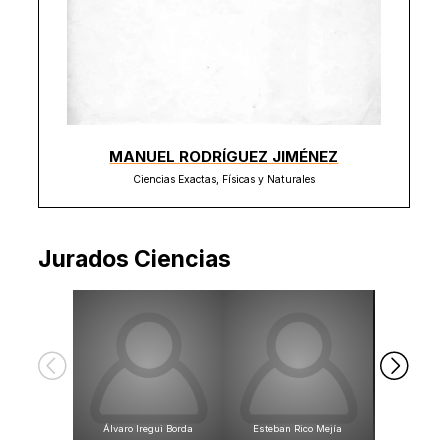
MANUEL RODRÍGUEZ JIMÉNEZ
Ciencias Exactas, Físicas y Naturales
Jurados Ciencias
Álvaro Iregui Borda
Esteban Rico Mejía
José Félix Pa