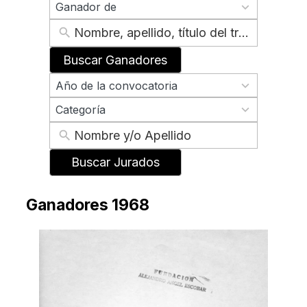
2
available
Ganador de
results
available
Buscar Ganadores
70
Año de la convocatoria
results
2
available
Categoría
results
available
Buscar Jurados
Ganadores 1968