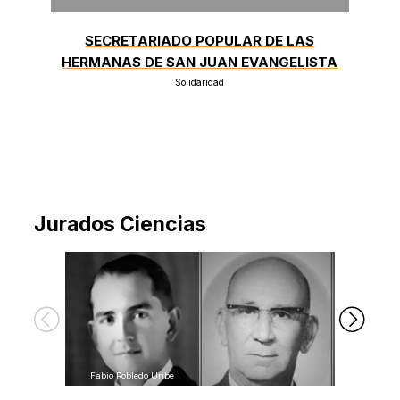
SECRETARIADO POPULAR DE LAS
HERMANAS DE SAN JUAN EVANGELISTA
Solidaridad
Jurados Ciencias
Fabio Robledo Uribe
Roberto Astrál