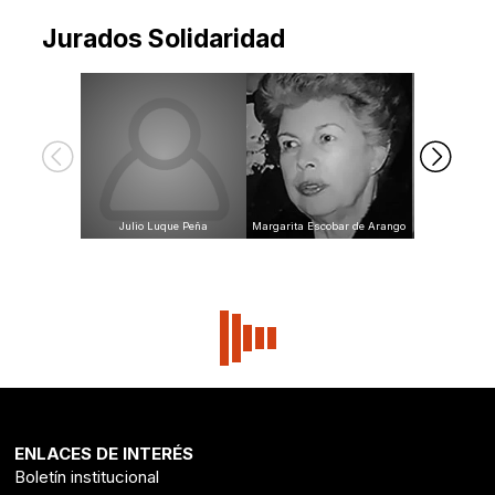
Hernando Anzola Cubides
Jurados Solidaridad
Padre José Ig
Julio Luque Peña
Margarita Escobar de Arango
Esc
ENLACES DE INTERÉS
Boletín institucional