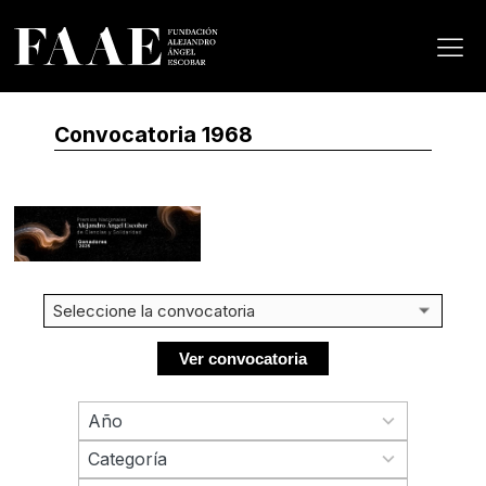
Convocatoria 1968
70
Año
results
2
available
Categoría
results