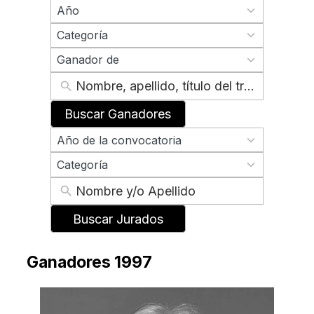
70
Año
results
2
available
Categoría
results
2
available
Ganador de
results
available
Buscar Ganadores
70
Año de la convocatoria
results
2
available
Categoría
results
available
Buscar Jurados
Ganadores 1997