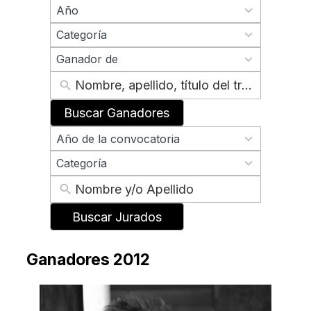
70
Año
results
2
available
Categoría
results
2
available
Ganador de
results
available
Buscar Ganadores
70
Año de la convocatoria
results
2
available
Categoría
results
available
Buscar Jurados
Ganadores 2012