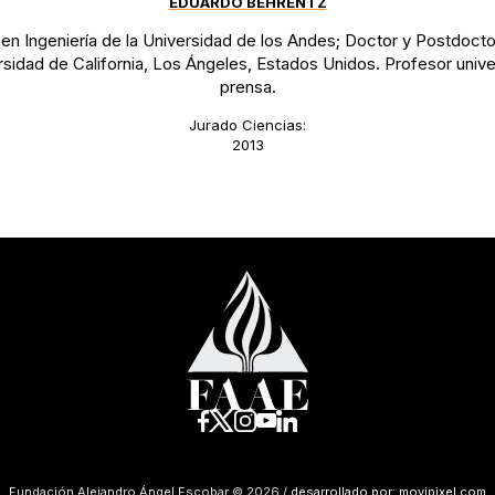
EDUARDO BEHRENTZ
 en Ingeniería de la Universidad de los Andes; Doctor y Postdocto
rsidad de California, Los Ángeles, Estados Unidos. Profesor univer
prensa.
Jurado Ciencias:
2013
Fundación Alejandro Ángel Escobar © 2026 /
desarrollado por: movipixel.com