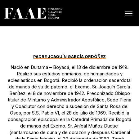
PADRE JOAQUÍN GARCÍA ORDÓÑEZ
Nació en Duitama – Boyacá, el 13 de diciembre de 1919.
Realizó sus estudios primarios, de humanidades y
eclesiásticos en Bogotá. Recibió la ordenación sacerdotal
de manos de su tío paterno, el Excmo. Sr. Joaquín García
Benítez, el 8 de noviembre de 1942. Preconizado Obispo
titular de Minturno y Administrador Apostólico, Sede Plena
y Coadjutor con derecho a sucesión de Santa Rosa de
Osos, por S.S. Pablo VI, el 28 de julio de 1969. Recibió la
consagración episcopal en la Catedral Primada de Bogotá
de manos del Excmo. Sr. Aníbal Muñoz Duque
(santarrosano de cuna y de corazón y después Cardenal
de la Santa Iglesia), el 30 de agosto de 1969. Tomó