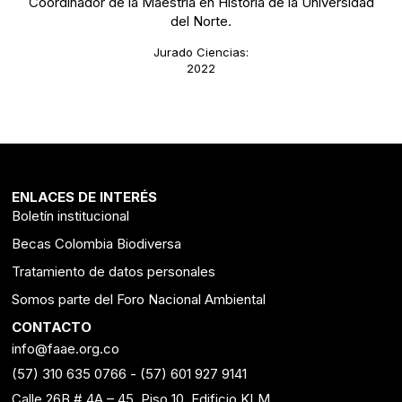
Coordinador de la Maestría en Historia de la Universidad
del Norte.
Jurado Ciencias:
2022
ENLACES DE INTERÉS
Boletín institucional
Becas Colombia Biodiversa
Tratamiento de datos personales
Somos parte del Foro Nacional Ambiental
CONTACTO
info@faae.org.co
(57) 310 635 0766
-
(57) 601 927 9141
Calle 26B # 4A – 45, Piso 10, Edificio KLM.