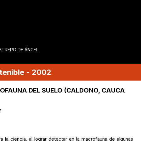
ESTREPO DE ÁNGEL
tenible
-
2002
ROFAUNA DEL SUELO (CALDONO, CAUCA
z
a la ciencia, al lograr detectar en la macrofauna de algunas