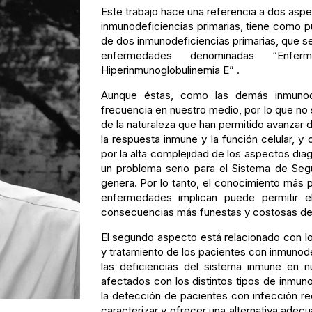
Este trabajo hace una referencia a dos aspe
inmunodeficiencias primarias, tiene como p
de dos inmunodeficiencias primarias, que se
enfermedades denominadas “Enfe
Hiperinmunoglobulinemia E” .
Aunque éstas, como las demás inmunode
frecuencia en nuestro medio, por lo que no
de la naturaleza que han permitido avanza
la respuesta inmune y la función celular, 
por la alta complejidad de los aspectos diag
un problema serio para el Sistema de Segu
genera. Por lo tanto, el conocimiento más
enfermedades implican puede permitir e
consecuencias más funestas y costosas de
El segundo aspecto está relacionado con lo 
y tratamiento de los pacientes con inmunodef
las deficiencias del sistema inmune en n
afectados con los distintos tipos de inmun
la detección de pacientes con infección rec
caracterizar y ofrecer una alternativa ade