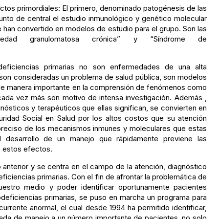
ctos primordiales: El primero, denominado patogénesis de las
unto de central el estudio inmunológico y genético molecular
 han convertido en modelos de estudio para el grupo. Son las
rmedad granulomatosa crónica” y “Síndrome de
ficiencias primarias no son enfermedades de una alta
 son consideradas un problema de salud pública, son modelos
r de manera importante en la comprensión de fenómenos como
y cada vez más son motivo de intensa investigación. Además ,
nósticos y terapéuticos que ellas significan, se convierten en
ridad Social en Salud por los altos costos que su atención
 preciso de los mecanismos inmunes y moleculares que estas
l desarrollo de un manejo que rápidamente previene las
 estos efectos.
anterior y se centra en el campo de la atención, diagnóstico
iciencias primarias. Con el fin de afrontar la problemática de
uestro medio y poder identificar oportunamente pacientes
odeficiencias primarias, se puso en marcha un programa para
urrente anormal, el cual desde 1994 ha permitido identificar,
cuada de manejo a un número importante de pacientes, no solo