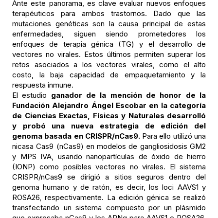
Ante este panorama, es clave evaluar nuevos enfoques
terapéuticos para ambos trastornos. Dado que las
mutaciones genéticas son la causa principal de estas
enfermedades, siguen siendo prometedores los
enfoques de terapia génica (TG) y el desarrollo de
vectores no virales. Estos últimos permiten superar los
retos asociados a los vectores virales, como el alto
costo, la baja capacidad de empaquetamiento y la
respuesta inmune.
El estudio
ganador de la mención de honor de la
Fundación Alejandro Ángel Escobar en la categoría
de Ciencias Exactas, Físicas y Naturales
desarrolló
y probó una nueva estrategia de edición del
genoma basada en CRISPR/nCas9.
Para ello utilizó una
nicasa Cas9 (nCas9) en modelos de gangliosidosis GM2
y MPS IVA, usando nanopartículas de óxido de hierro
(IONP) como posibles vectores no virales. El sistema
CRISPR/nCas9 se dirigió a sitios seguros dentro del
genoma humano y de ratón, es decir, los loci AAVS1 y
ROSA26, respectivamente. La edición génica se realizó
transfectando un sistema compuesto por un plásmido
que expresaba nCas9 y los ARNg para AAVS1 o ROSA26,