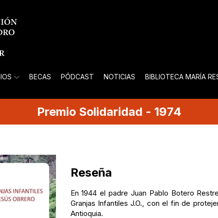
IOS
BECAS
PÓDCAST
NOTICIAS
BIBLIOTECA MARÍA R
Premio
Solidaridad
-
1974
Reseña
En 1944 el padre Juan Pablo Botero Restre
Granjas Infantiles J.O., con el fin de proteje
Antioquia.