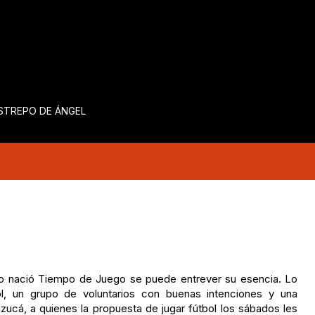
ESTREPO DE ÁNGEL
mo nació Tiempo de Juego se puede entrever su esencia. Lo
l, un grupo de voluntarios con buenas intenciones y una
ucá, a quienes la propuesta de jugar fútbol los sábados les