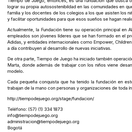
Tiempo de Juego, entonces, es una fundación que busca ofre
lograr su propia autosostenibildad en las comunidades en que
familia y los docentes de los colegios a los que asisten los 
y facilitar oportunidades para que esos sueños se hagan reali
Actualmente, la Fundación tiene su operación principal en 
empleados son jóvenes líderes que se han formado en el prog
Adidas, y entidades internacionales como Empower, Childre
a día contribuyen al desarrollo de nuevas iniciativas.
De otra parte, Tiempo de Juego ha iniciado también operació
Marta, donde además de trabajar con los niños viene desar
modelo.
Cada pequeña conquista que ha tenido la fundación en est
trabajan de la mano con personas y organizaciones de toda ín
http://tiempodejuego.org/stage/fundacion/
Teléfono: (57) (1) 334 1873
info@tiempodejuego.org
administracion@tiempodejuego.org
Bogotá