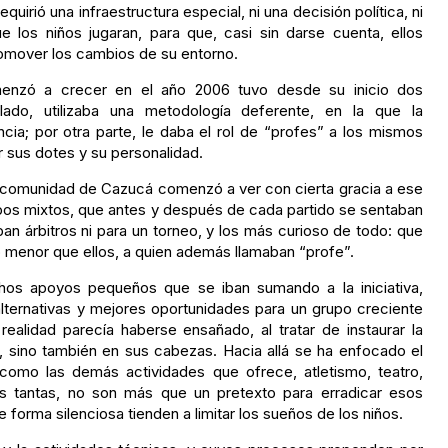
quirió una infraestructura especial, ni una decisión política, ni
 los niños jugaran, para que, casi sin darse cuenta, ellos
omover los cambios de su entorno.
enzó a crecer en el año 2006 tuvo desde su inicio dos
lado, utilizaba una metodología deferente, en la que la
cia; por otra parte, le daba el rol de “profes” a los mismos
 sus dotes y su personalidad.
 comunidad de Cazucá comenzó a ver con cierta gracia a ese
pos mixtos, que antes y después de cada partido se sentaban
zaban árbitros ni para un torneo, y los más curioso de todo: que
 o menor que ellos, a quien además llamaban “profe”.
os apoyos pequeños que se iban sumando a la iniciativa,
ernativas y mejores oportunidades para un grupo creciente
realidad parecía haberse ensañado, al tratar de instaurar la
s, sino también en sus cabezas. Hacia allá se ha enfocado el
l como las demás actividades que ofrece, atletismo, teatro,
ras tantas, no son más que un pretexto para erradicar esos
 forma silenciosa tienden a limitar los sueños de los niños.