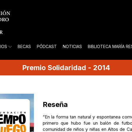
IOS
BECAS
PÓDCAST
NOTICIAS
BIBLIOTECA MARÍA R
Premio
Solidaridad
-
2014
Reseña
“En la forma tan natural y espontanea co
primero que hubo fue un balón de futbo
comunidad de niños y niñas en Altos de Caz