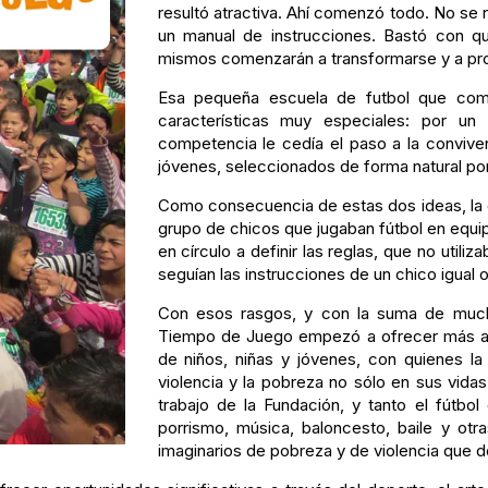
resultó atractiva. Ahí comenzó todo. No se re
un manual de instrucciones. Bastó con que
mismos comenzarán a transformarse y a pr
Esa pequeña escuela de futbol que com
características muy especiales: por un 
competencia le cedía el paso a la conviven
jóvenes, seleccionados de forma natural por
Como consecuencia de estas dos ideas, la
grupo de chicos que jugaban fútbol en equi
en círculo a definir las reglas, que no utili
seguían las instrucciones de un chico igual
Con esos rasgos, y con la suma de much
Tiempo de Juego empezó a ofrecer más alt
de niños, niñas y jóvenes, con quienes la 
violencia y la pobreza no sólo en sus vida
trabajo de la Fundación, y tanto el fútbo
porrismo, música, baloncesto, baile y ot
imaginarios de pobreza y de violencia que de