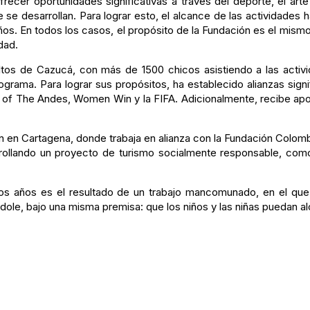
cer oportunidades significativas a través del deporte, el art
 se desarrollan. Para lograr esto, el alcance de las actividades 
niños. En todos los casos, el propósito de la Fundación es el mism
dad.
Altos de Cazucá, con más de 1500 chicos asistiendo a las activi
rama. Para lograr sus propósitos, ha establecido alianzas signi
n of The Andes, Women Win y la FIFA. Adicionalmente, recibe ap
n en Cartagena, donde trabaja en alianza con la Fundación Colom
rollando un proyecto de turismo socialmente responsable, como
os años es el resultado de un trabajo mancomunado, en el que 
dole, bajo una misma premisa: que los niños y las niñas puedan a